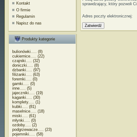
Kontakt
sprawdzający, który pozwoli C
O firmie
Adres poczty elektronicznej:
Regulamin
Napisz do nas
Zatwierdź
Produkty kategorie
bulionówki..... (8)
cukiernice..... (22)
czajniki..... (32)
doniczki..... (8)
dzbanki..... (97)
filiżanki..... (63)
foremki..... (0)
garnki..... (0)
inne..... (5)
jajeczniki..... (19)
kaganki..... (30)
komplety..... (1)
kubki..... (81)
maselnice..... (18)
miski..... (61)
młynki..... (0)
ozdoby..... (2)
podgrzewacze..... (23)
pojemniki..... (58)