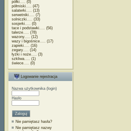
półki..... (0)
półmiski..... (47)
salaterki..... (13)
serwetniki..... (7)
solniczki..... (33)
sosjerki..... (0)
tace i podstawki..... (56)
talerze..... (78)
wazony..... (12)
wazy i bigośnice..... (17)
zapieki..... (16)
zegary..... (14)
łyżki i noże..... (3)
szkliwa..... (1)
świece..... (0)
Logowanie rejestracja
Nazwa użytkownika (login)
Hasło
Nie pamiętasz hasła?
Nie pamiętasz nazwy