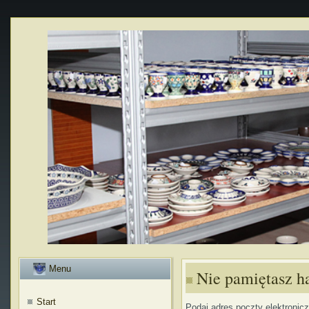
Menu
Nie pamiętasz h
Start
Podaj adres poczty elektronic