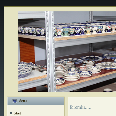
Menu
foremki.....
Start