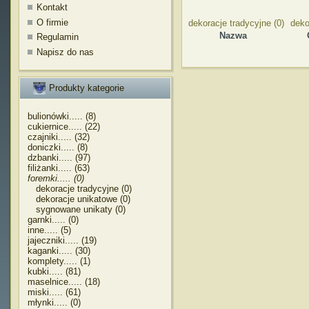
Kontakt
O firmie
dekoracje tradycyjne (0)
deko
Nazwa
Regulamin
Napisz do nas
Produkty kategorie
bulionówki..... (8)
cukiernice..... (22)
czajniki..... (32)
doniczki..... (8)
dzbanki..... (97)
filiżanki..... (63)
foremki..... (0)
dekoracje tradycyjne (0)
dekoracje unikatowe (0)
sygnowane unikaty (0)
garnki..... (0)
inne..... (5)
jajeczniki..... (19)
kaganki..... (30)
komplety..... (1)
kubki..... (81)
maselnice..... (18)
miski..... (61)
młynki..... (0)