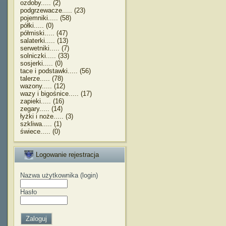
ozdoby..... (2)
podgrzewacze..... (23)
pojemniki..... (58)
półki..... (0)
półmiski..... (47)
salaterki..... (13)
serwetniki..... (7)
solniczki..... (33)
sosjerki..... (0)
tace i podstawki..... (56)
talerze..... (78)
wazony..... (12)
wazy i bigośnice..... (17)
zapieki..... (16)
zegary..... (14)
łyżki i noże..... (3)
szkliwa..... (1)
świece..... (0)
Logowanie rejestracja
Nazwa użytkownika (login)
Hasło