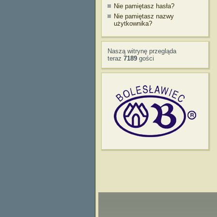
Nie pamiętasz hasła?
Nie pamiętasz nazwy
użytkownika?
Naszą witrynę przegląda
teraz
7189
gości