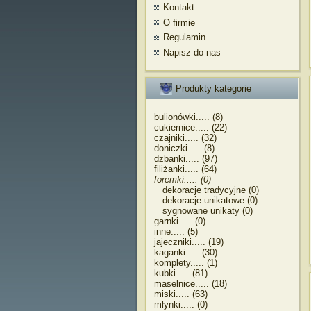
Kontakt
O firmie
Regulamin
Napisz do nas
Produkty kategorie
bulionówki..... (8)
cukiernice..... (22)
czajniki..... (32)
doniczki..... (8)
dzbanki..... (97)
filiżanki..... (64)
foremki..... (0)
dekoracje tradycyjne (0)
dekoracje unikatowe (0)
sygnowane unikaty (0)
garnki..... (0)
inne..... (5)
jajeczniki..... (19)
kaganki..... (30)
komplety..... (1)
kubki..... (81)
maselnice..... (18)
miski..... (63)
młynki..... (0)