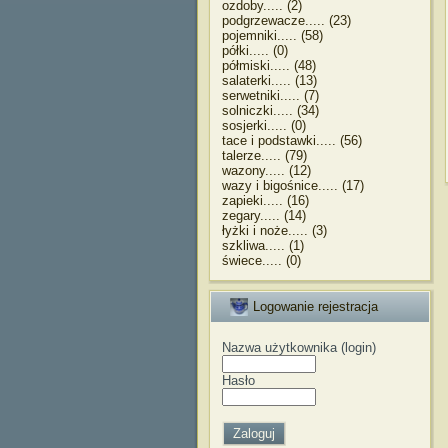
ozdoby..... (2)
podgrzewacze..... (23)
pojemniki..... (58)
półki..... (0)
półmiski..... (48)
salaterki..... (13)
serwetniki..... (7)
solniczki..... (34)
sosjerki..... (0)
tace i podstawki..... (56)
talerze..... (79)
wazony..... (12)
wazy i bigośnice..... (17)
zapieki..... (16)
zegary..... (14)
łyżki i noże..... (3)
szkliwa..... (1)
świece..... (0)
Logowanie rejestracja
Nazwa użytkownika (login)
Hasło