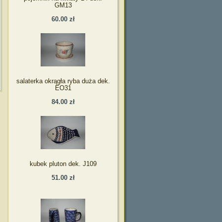
GM13
60.00 zł
salaterka okrągła ryba duża dek.
EO31
84.00 zł
kubek pluton dek. J109
51.00 zł