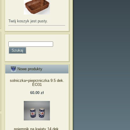
Twój koszyk jest pusty.
Nowe produkty
solniczka+pieprzniczka 9.5 dek.
EO31
60.00 zł
pojemnik na kwiaty 14 dek.