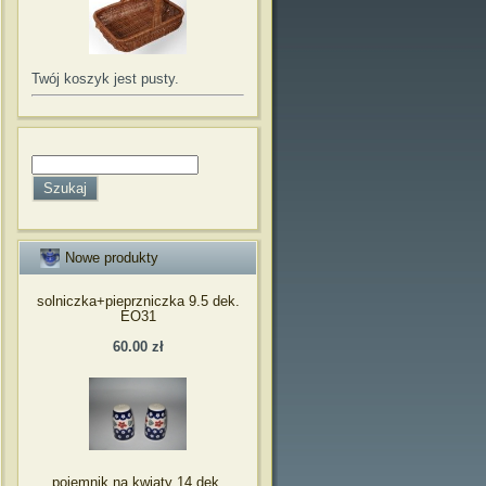
Twój koszyk jest pusty.
Nowe produkty
solniczka+pieprzniczka 9.5 dek.
EO31
60.00 zł
pojemnik na kwiaty 14 dek.