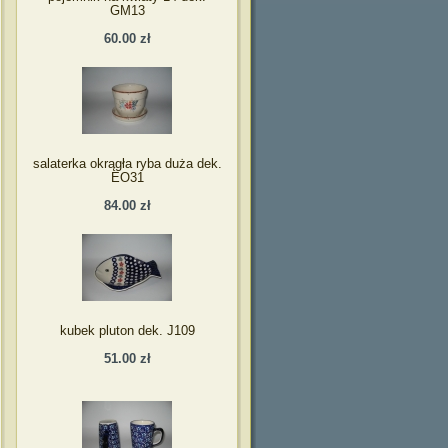
GM13
60.00 zł
salaterka okrągła ryba duża dek.
EO31
84.00 zł
kubek pluton dek. J109
51.00 zł