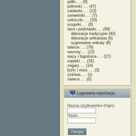
półki..... (0)
półmiski..... (47)
salaterki..... (13)
serwetniki..... (7)
solniczki..... (33)
sosjerki..... (0)
tace i podstawki..... (56)
dekoracje tradycyjne (42)
dekoracje unikatowe (6)
sygnowane unikaty (8)
talerze..... (78)
wazony..... (12)
wazy i bigośnice..... (17)
zapieki..... (16)
zegary..... (14)
łyżki i noże..... (3)
szkliwa..... (1)
świece..... (0)
Logowanie rejestracja
Nazwa użytkownika (login)
Hasło