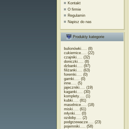
Kontakt
O firmie
Regulamin
Napisz do nas
Produkty kategorie
bulionówki..... (8)
cukiernice..... (22)
czajniki..... (32)
doniczki..... (8)
dzbanki..... (97)
filiżanki..... (63)
foremki..... (0)
garnki..... (0)
inne..... (5)
jajeczniki..... (19)
kaganki..... (30)
komplety..... (1)
kubki..... (81)
maselnice..... (18)
miski..... (61)
młynki..... (0)
ozdoby..... (2)
podgrzewacze..... (23)
pojemniki..... (58)