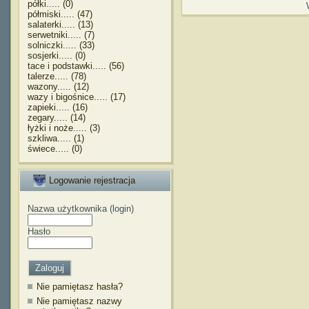
półki..... (0)
półmiski..... (47)
salaterki..... (13)
serwetniki..... (7)
solniczki..... (33)
sosjerki..... (0)
tace i podstawki..... (56)
talerze..... (78)
wazony..... (12)
wazy i bigośnice..... (17)
zapieki..... (16)
zegary..... (14)
łyżki i noże..... (3)
szkliwa..... (1)
świece..... (0)
Logowanie rejestracja
Nazwa użytkownika (login)
Hasło
Nie pamiętasz hasła?
Nie pamiętasz nazwy