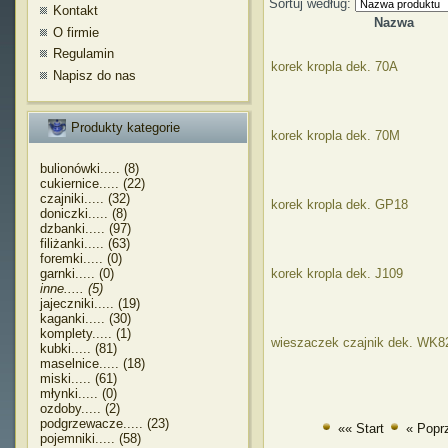
Sortuj według:
Kontakt
Nazwa
O firmie
Regulamin
korek kropla dek. 70A
Napisz do nas
Produkty kategorie
korek kropla dek. 70M
bulionówki..... (8)
cukiernice..... (22)
czajniki..... (32)
korek kropla dek. GP18
doniczki..... (8)
dzbanki..... (97)
filiżanki..... (63)
foremki..... (0)
garnki..... (0)
korek kropla dek. J109
inne..... (5)
jajeczniki..... (19)
kaganki..... (30)
komplety..... (1)
wieszaczek czajnik dek. WK8
kubki..... (81)
maselnice..... (18)
miski..... (61)
młynki..... (0)
ozdoby..... (2)
podgrzewacze..... (23)
«« Start
« Popr
pojemniki..... (58)