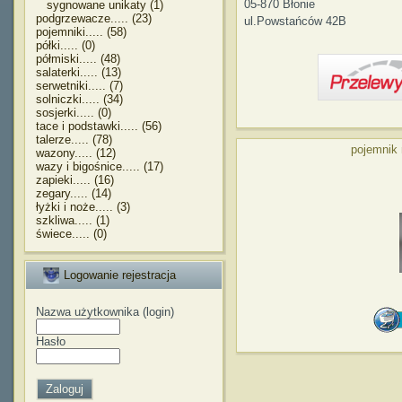
05-870 Błonie
sygnowane unikaty (1)
podgrzewacze..... (23)
ul.Powstańców 42B
pojemniki..... (58)
półki..... (0)
półmiski..... (48)
salaterki..... (13)
serwetniki..... (7)
solniczki..... (34)
sosjerki..... (0)
tace i podstawki..... (56)
talerze..... (78)
pojemnik
wazony..... (12)
wazy i bigośnice..... (17)
zapieki..... (16)
zegary..... (14)
łyżki i noże..... (3)
szkliwa..... (1)
świece..... (0)
Logowanie rejestracja
Nazwa użytkownika (login)
Hasło