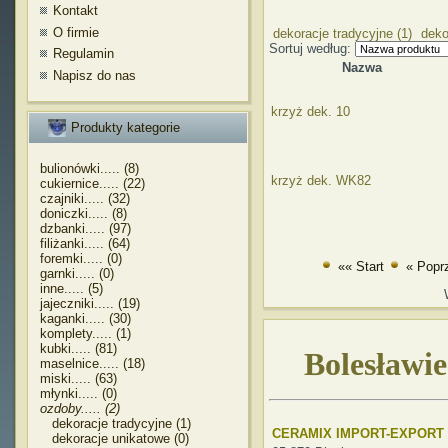
Kontakt
O firmie
dekoracje tradycyjne (1)
deko
Sortuj według:
Regulamin
Nazwa
Napisz do nas
krzyż dek. 10
Produkty kategorie
bulionówki..... (8)
krzyż dek. WK82
cukiernice..... (22)
czajniki..... (32)
doniczki..... (8)
dzbanki..... (97)
filiżanki..... (64)
foremki..... (0)
«« Start
« Popr
garnki..... (0)
inne..... (5)
jajeczniki..... (19)
kaganki..... (30)
komplety..... (1)
kubki..... (81)
Bolesławie
maselnice..... (18)
miski..... (63)
młynki..... (0)
ozdoby..... (2)
dekoracje tradycyjne (1)
CERAMIX IMPORT-EXPORT
dekoracje unikatowe (0)