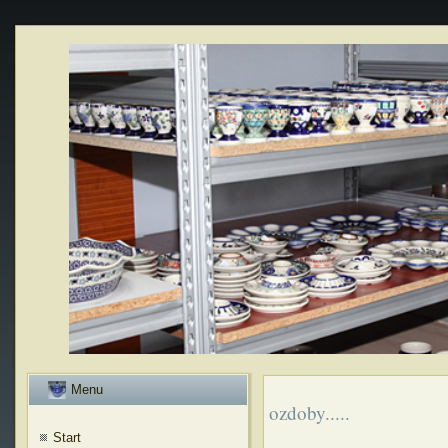
Menu
ozdoby.....
Start