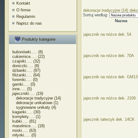
Kontakt
O firmie
dekoracje tradycyjne (14)
deko
Sortuj według:
Regulamin
Nazwa
Napisz do nas
jajecznik na nóżce dek. 54
Produkty kategorie
bulionówki..... (8)
jajecznik na nóżce dek. 70A
cukiernice..... (22)
czajniki..... (32)
doniczki..... (8)
dzbanki..... (97)
filiżanki..... (64)
jajecznik na nóżce dek. GM13
foremki..... (0)
garnki..... (0)
inne..... (5)
jajeczniki..... (19)
dekoracje tradycyjne (14)
jajecznik na nóżce dek. J109
dekoracje unikatowe (1)
sygnowane unikaty (4)
kaganki..... (30)
komplety..... (1)
jajecznik talerzyk dek. 14CK
kubki..... (81)
maselnice..... (18)
miski..... (63)
młynki..... (0)