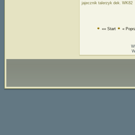
jajecznik talerzyk dek. WK82
«« Start
« Popr
W
W