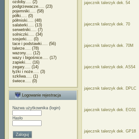
ozdoby..... (2)
jajecznik talerzyk dek. 54
podgrzewacze..... (23)
pojemniki..... (58)
półki..... (0)
półmiski..... (48)
jajecznik talerzyk dek. 70
salaterki..... (13)
serwetniki..... (7)
solniczki..... (34)
sosjerki..... (0)
tace i podstawki..... (56)
jajecznik talerzyk dek. 70M
talerze..... (78)
wazony..... (12)
wazy i bigośnice..... (17)
zapieki..... (16)
zegary..... (14)
jajecznik talerzyk dek. AS54
łyżki i noże..... (3)
szkliwa..... (1)
świece..... (0)
jajecznik talerzyk dek. DPLC
Logowanie rejestracja
Nazwa użytkownika (login)
jajecznik talerzyk dek. EO31
Hasło
jajecznik talerzyk dek. GP18