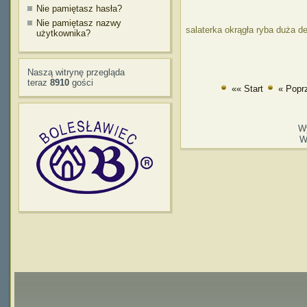
Nie pamiętasz hasła?
Nie pamiętasz nazwy
salaterka okrągła ryba duża d
użytkownika?
Naszą witrynę przegląda
teraz
8910
gości
«« Start
« Popr
W
W