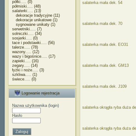
półki..... (0)
salaterka mała dek. 54
półmiski..... (48)
salaterki..... (13)
dekoracje tradycyjne (11)
dekoracje unikatowe (1)
salaterka mała dek. 70
sygnowane unikaty (1)
serwetniki..... (7)
solniczki..... (34)
sosjerki..... (0)
tace i podstawki..... (56)
salaterka mała dek. EO31
talerze..... (78)
wazony..... (12)
wazy i bigośnice..... (17)
zapieki..... (16)
zegary..... (14)
salaterka mała dek. GM13
łyżki i noże..... (3)
szkliwa..... (1)
świece..... (0)
salaterka mała dek. J109
Logowanie rejestracja
Nazwa użytkownika (login)
salaterka okrągła ryba duża d
Hasło
salaterka okrągła ryba duża 