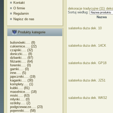
Kontakt
O firmie
dekoracje tradycyjne (11)
deko
Sortuj według:
Regulamin
Nazwa
Napisz do nas
salaterka duża dek. 10
Produkty kategorie
bulionówki..... (8)
salaterka duża dek. 14CK
cukiernice..... (22)
czajniki..... (32)
doniczki..... (8)
dzbanki..... (97)
filiżanki..... (64)
salaterka duża dek. GP18
foremki..... (0)
garnki..... (0)
inne..... (5)
jajeczniki..... (19)
kaganki..... (30)
salaterka duża dek. JZ51
komplety..... (1)
kubki..... (81)
maselnice..... (18)
miski..... (63)
salaterka duża dek. WK52
młynki..... (0)
ozdoby..... (2)
podgrzewacze..... (23)
pojemniki..... (58)