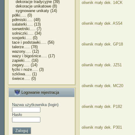
dekoracje tradycyjne (39)
oliwnik mały dek. 14CK
dekoracje unikatowe (8)
sygnowane unikaty (14)
półki..... (0)
półmiski..... (48)
oliwnik mały dek. AS54
salaterki..... (13)
serwetniki..... (7)
solniczki..... (34)
sosjerki..... (0)
tace i podstawki..... (56)
oliwnik mały dek. GP18
talerze..... (78)
wazony..... (12)
wazy i bigośnice..... (17)
zapieki..... (16)
zegary..... (14)
oliwnik mały dek. JZ51
łyżki i noże..... (3)
szkliwa..... (1)
świece..... (0)
oliwnik mały dek. MC20
Logowanie rejestracja
Nazwa użytkownika (login)
oliwnik mały dek. P182
Hasło
oliwnik mały dek. P301