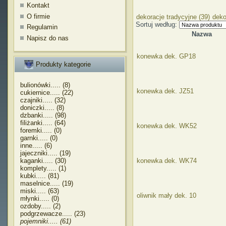
Kontakt
O firmie
dekoracje tradycyjne (39)
deko
Sortuj według:
Regulamin
Nazwa
Napisz do nas
konewka dek. GP18
Produkty kategorie
bulionówki..... (8)
konewka dek. JZ51
cukiernice..... (22)
czajniki..... (32)
doniczki..... (8)
dzbanki..... (98)
filiżanki..... (64)
konewka dek. WK52
foremki..... (0)
garnki..... (0)
inne..... (6)
jajeczniki..... (19)
kaganki..... (30)
konewka dek. WK74
komplety..... (1)
kubki..... (81)
maselnice..... (19)
miski..... (63)
oliwnik mały dek. 10
młynki..... (0)
ozdoby..... (2)
podgrzewacze..... (23)
pojemniki..... (61)