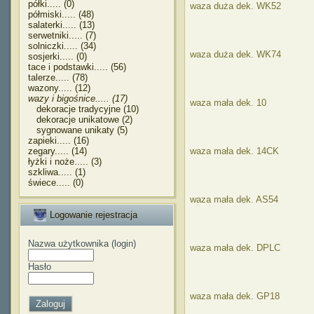
półki..... (0)
waza duża dek. WK52
półmiski..... (48)
salaterki..... (13)
serwetniki..... (7)
solniczki..... (34)
waza duża dek. WK74
sosjerki..... (0)
tace i podstawki..... (56)
talerze..... (78)
wazony..... (12)
wazy i bigośnice..... (17)
waza mała dek. 10
dekoracje tradycyjne (10)
dekoracje unikatowe (2)
sygnowane unikaty (5)
zapieki..... (16)
zegary..... (14)
waza mała dek. 14CK
łyżki i noże..... (3)
szkliwa..... (1)
świece..... (0)
waza mała dek. AS54
Logowanie rejestracja
Nazwa użytkownika (login)
waza mała dek. DPLC
Hasło
waza mała dek. GP18