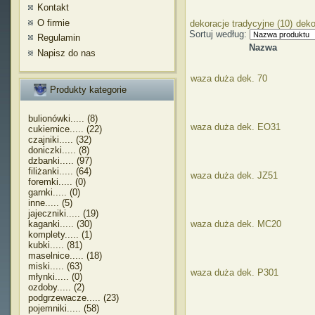
Kontakt
O firmie
dekoracje tradycyjne (10)
deko
Sortuj według:
Regulamin
Nazwa
Napisz do nas
waza duża dek. 70
Produkty kategorie
bulionówki..... (8)
waza duża dek. EO31
cukiernice..... (22)
czajniki..... (32)
doniczki..... (8)
dzbanki..... (97)
filiżanki..... (64)
waza duża dek. JZ51
foremki..... (0)
garnki..... (0)
inne..... (5)
jajeczniki..... (19)
kaganki..... (30)
waza duża dek. MC20
komplety..... (1)
kubki..... (81)
maselnice..... (18)
miski..... (63)
waza duża dek. P301
młynki..... (0)
ozdoby..... (2)
podgrzewacze..... (23)
pojemniki..... (58)