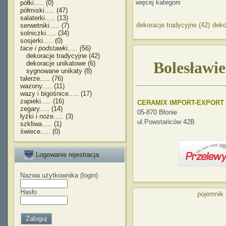
więcej kategorii
półki..... (0)
półmiski..... (47)
salaterki..... (13)
dekoracje tradycyjne (42)
deko
serwetniki..... (7)
solniczki..... (34)
sosjerki..... (0)
tace i podstawki..... (56)
dekoracje tradycyjne (42)
Bolesławie
dekoracje unikatowe (6)
sygnowane unikaty (8)
talerze..... (76)
wazony..... (11)
wazy i bigośnice..... (17)
zapieki..... (16)
CERAMIX IMPORT-EXPORT
zegary..... (14)
05-870 Błonie
łyżki i noże..... (3)
ul.Powstańców 42B
szkliwa..... (1)
świece..... (0)
Logowanie rejestracja
Nazwa użytkownika (login)
Hasło
pojemnik