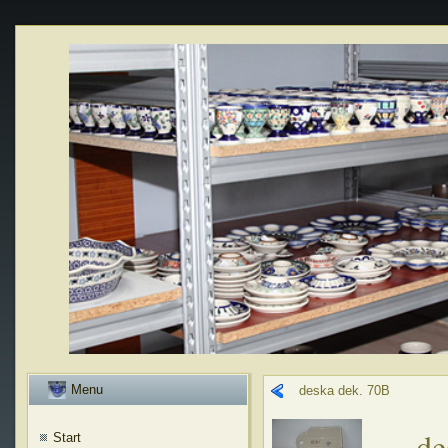
Menu
deska dek. 70B
de
Start