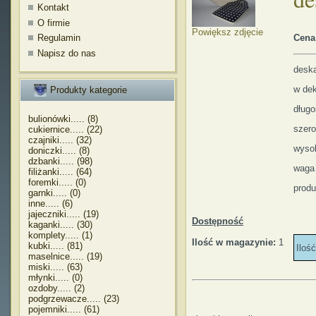
Kontakt
O firmie
Powiększ zdjęcie
Regulamin
Cena
Napisz do nas
desk
w dek
Produkty kategorie
dług
bulionówki..... (8)
szer
cukiernice..... (22)
czajniki..... (32)
wyso
doniczki..... (8)
dzbanki..... (98)
waga
filiżanki..... (64)
foremki..... (0)
produ
garnki..... (0)
inne..... (6)
jajeczniki..... (19)
Dostępność
kaganki..... (30)
komplety..... (1)
Ilość w magazynie:
1
kubki..... (81)
Iloś
maselnice..... (19)
miski..... (63)
młynki..... (0)
ozdoby..... (2)
podgrzewacze..... (23)
pojemniki..... (61)