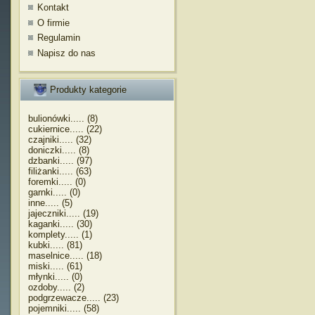
Kontakt
O firmie
Regulamin
Napisz do nas
Produkty kategorie
bulionówki..... (8)
cukiernice..... (22)
czajniki..... (32)
doniczki..... (8)
dzbanki..... (97)
filiżanki..... (63)
foremki..... (0)
garnki..... (0)
inne..... (5)
jajeczniki..... (19)
kaganki..... (30)
komplety..... (1)
kubki..... (81)
maselnice..... (18)
miski..... (61)
młynki..... (0)
ozdoby..... (2)
podgrzewacze..... (23)
pojemniki..... (58)