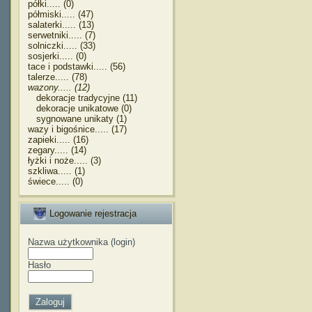
półki..... (0)
półmiski..... (47)
salaterki..... (13)
serwetniki..... (7)
solniczki..... (33)
sosjerki..... (0)
tace i podstawki..... (56)
talerze..... (78)
wazony..... (12)
dekoracje tradycyjne (11)
dekoracje unikatowe (0)
sygnowane unikaty (1)
wazy i bigośnice..... (17)
zapieki..... (16)
zegary..... (14)
łyżki i noże..... (3)
szkliwa..... (1)
świece..... (0)
Logowanie rejestracja
Nazwa użytkownika (login)
Hasło